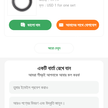
মূল্য：USD 1 for one set
বন্ধন ঘষিয়া তুলিয়া ফেলিতে সক্ষম
ভালো দাম
আমাদের সাথে যোগাযোগ
রোলার বল লেয়ার
করুন
কার্বাইড টুল সন্নিবেশ
আরো দেখুন
রজন বন্ড অ্যাব্রাসিভস
একটি বার্তা রেখে যান
ধাতব বন্ধনযুক্ত আবরণ
আমরা শীঘ্রই আপনাকে আবার কল করব!
লেয়ারিং পরিমাপ যন্ত্র
গ্লাসাইজড বন্ডড অ্যাব্রাসিভস