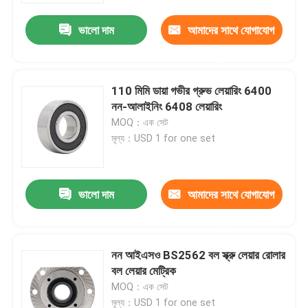
ভালো দাম
আমাদের সাথে যোগাযোগ
করুন
110 মিমি ডায়া গভীর গ্রুভ লেয়ারিং 6400
নন-আলাইনিং 6408 লেয়ারিং
MOQ：এক সেট
মূল্য：USD 1 for one set
ভালো দাম
আমাদের সাথে যোগাযোগ
বাড়ি
করুন
নন আইএসও BS2562 বল স্ক্রু লেয়ার রোলার
পণ্য
বল লেয়ার মেট্রিক
MOQ：এক সেট
ভিডিও
মূল্য：USD 1 for one set