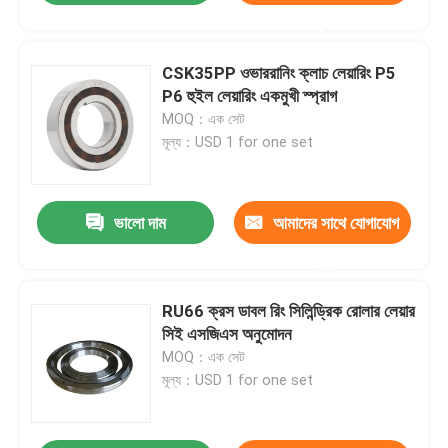
করুন
CSK35PP ওভাররানিং ক্লাচ লেয়ারিং P5
P6 হুইল লেয়ারিং একমুখী স্প্রাগ
MOQ：এক সেট
মূল্য：USD 1 for one set
ভালো দাম
আমাদের সাথে যোগাযোগ
করুন
RU66 ক্রস ডাবল রিং সিলিন্ড্রিক রোলার লেয়ার
সিই এসজিএস অনুমোদন
MOQ：এক সেট
মূল্য：USD 1 for one set