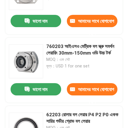
আমাদের সম্পর্কে
ভালো দাম
আমাদের সাথে যোগাযোগ
করুন
কারখানা ভ্রমণ
760203 আইএসও মেট্রিক বল স্ক্রু সমর্থন
মান নিয়ন্ত্রণ
লেয়ারিং 30mm-150mm ওডি উচ্চ টর্ক
MOQ：এক সেট
মূল্য：USD 1 for one set
আমাদের সাথে যোগাযোগ
উদ্ধৃতির জন্য আবেদন
ভালো দাম
আমাদের সাথে যোগাযোগ
করুন
শিল্প ক্ষয়কারী
62203 রোলার বল লেয়ার P4 P2 P0 একক
সারির গভীর গ্রোভ বল লেয়ার
লেপা ঘষিয়া তুলিয়া ফেলিতে সক্ষম
MOQ：এক সেট