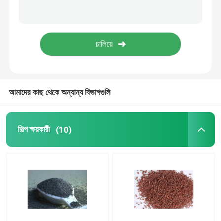
ইলেক্ট্রোপ্লেটেড টুলস
বেয়ারিং রিপ্লে পার্টস
ডায়মন্ড স্লারি
আমাদের কাছ থেকে অন্যান্য বিভাগগুলি
একক স্ফটিকযুক্ত হীরা
শিল্প ক্ষয়কারী
(10)
যথার্থ পরিমাপ যন্ত্রপাতি
লবণ স্নান নাইট্রাইডিং
সেমিকন্ডাক্টর খরচ