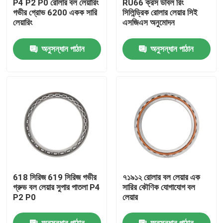
P4 P2 P0 রোলার বল লেয়ারিং
RU66 ক্রস ডাবল রিং
গভীর গ্রোভ 6200 একক সারি
সিলিন্ড্রিক রোলার লেয়ার সিই
লেয়ারিং
এসজিএস অনুমোদন
আমাদের সম্পর্কে
অনুসন্ধান পাঠান
অনুসন্ধান পাঠান
কারখানা ভ্রমণ
মান নিয়ন্ত্রণ
আমাদের সাথে যোগাযোগ
উদ্ধৃতির জন্য আবেদন
618 সিরিজ 619 সিরিজ গভীর
৭১৯১২ রোলার বল লেয়ার এক
শিল্প ক্ষয়কারী
গ্রুভ বল লেয়ার সুপার পাতলা P4
সারির কৌণিক যোগাযোগ বল
P2 P0
লেয়ার
লেপা ঘষিয়া তুলিয়া ফেলিতে সক্ষম
অনুসন্ধান পাঠান
অনুসন্ধান পাঠান