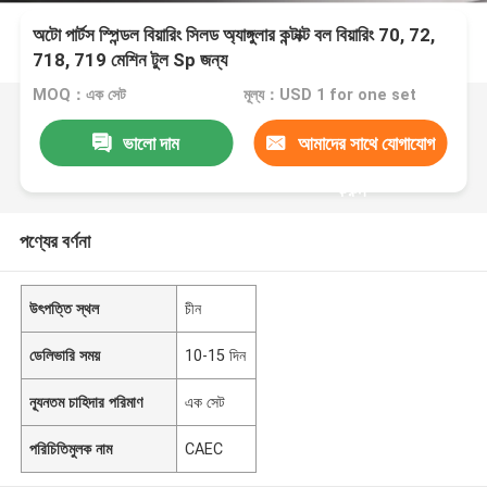
অটো পার্টস স্পিন্ডল বিয়ারিং সিলড অ্যাঙ্গুলার কন্টাক্ট বল বিয়ারিং 70, 72,
718, 719 মেশিন টুল Sp জন্য
MOQ：এক সেট
মূল্য：USD 1 for one set
ভালো দাম
আমাদের সাথে যোগাযোগ
করুন
পণ্যের বর্ণনা
উৎপত্তি স্থল
চীন
ডেলিভারি সময়
10-15 দিন
ন্যূনতম চাহিদার পরিমাণ
এক সেট
পরিচিতিমুলক নাম
CAEC