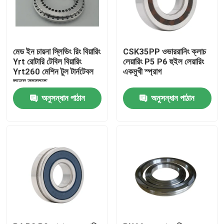
মেড ইন চায়না স্লিভিং রিং বিয়ারিং
CSK35PP ওভাররানিং ক্লাচ
Yrt রোটারি টেবিল বিয়ারিং
লেয়ারিং P5 P6 হুইল লেয়ারিং
Yrt260 মেশিন টুল টার্নটেবল
একমুখী স্প্রাগ
জন্য ব্যবহৃত
অনুসন্ধান পাঠান
অনুসন্ধান পাঠান
বাড়ি
পণ্য
ভিডিও