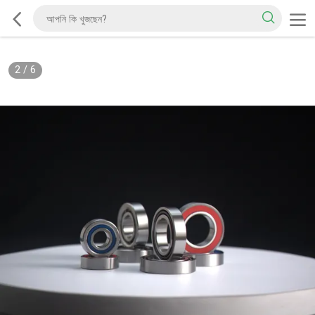
2
/
6