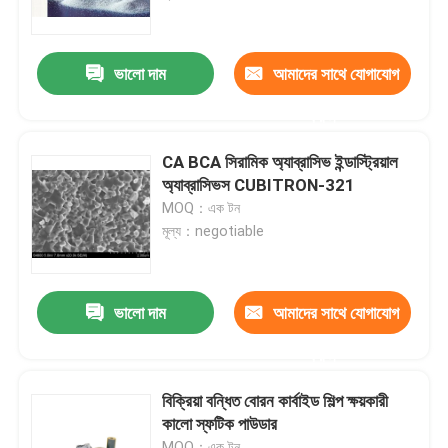
আমাদের সম্পর্কে
ভালো দাম
আমাদের সাথে যোগাযোগ
করুন
কারখানা ভ্রমণ
CA BCA সিরামিক অ্যাব্রাসিভ ইন্ডাস্ট্রিয়াল
মান নিয়ন্ত্রণ
অ্যাব্রাসিভস CUBITRON-321
MOQ：এক টন
মূল্য：negotiable
আমাদের সাথে যোগাযোগ
উদ্ধৃতির জন্য আবেদন
ভালো দাম
আমাদের সাথে যোগাযোগ
করুন
শিল্প ক্ষয়কারী
বিক্রিয়া বন্ধিত বোরন কার্বাইড শিল্প ক্ষয়কারী
কালো স্ফটিক পাউডার
লেপা ঘষিয়া তুলিয়া ফেলিতে সক্ষম
MOQ：এক টন