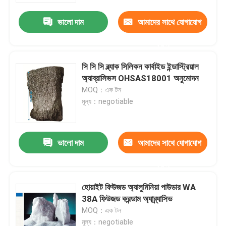
ভালো দাম
আমাদের সাথে যোগাযোগ
করুন
সি সি সি ব্ল্যাক সিলিকন কার্বাইড ইন্ডাস্ট্রিয়াল
অ্যাব্রাসিভস OHSAS18001 অনুমোদন
MOQ：এক টন
মূল্য：negotiable
ভালো দাম
আমাদের সাথে যোগাযোগ
বাড়ি
করুন
হোয়াইট ফিউজড অ্যালুমিনিয়া পাউডার WA
পণ্য
38A ফিউজড করন্ডাম অ্যাব্র্যাসিভ
MOQ：এক টন
ভিডিও
মূল্য：negotiable