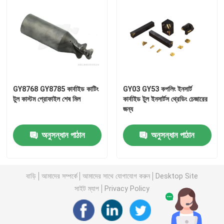
বন্ধন ঘষিয়া তুলিয়া ফেলিতে সক্ষম
রোলার বল লেয়ার
কার্বাইড টুল সন্নিবেশ
GY8768 GY8785 কার্বাইড কাটিং
GY03 GY53 কপলিং ইনসার্ট
টুল কাস্টম প্রোফাইল শেষ মিল
কার্বাইড টুল ইনসার্টস থ্রেডিং চেজারের
জন্য
রজন বন্ড অ্যাব্রাসিভস
অনুসন্ধান পাঠান
অনুসন্ধান পাঠান
ধাতব বন্ধনযুক্ত আবরণ
বাড়ি
আমাদের সম্পর্কে
আমাদের সাথে যোগাযোগ করুন
Desktop Site
লেয়ারিং পরিমাপ যন্ত্র
সাইট ম্যাপ
Privacy Policy
গ্লাসাইজড বন্ডড অ্যাব্রাসিভস