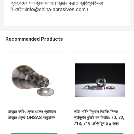
গ্রাহকদের সামগ্রিক সমাধান প্রদান করতে প্রতিশ্রুতিবদ্ধ।
ই-মেইলঃinfo@china-abrasives.com।
Recommended Products
বাড়ি
ডায়মন্ড কাটিং ব্লেড এঙ্গেল গ্রাইন্ডার
অটো পার্টস স্পিন্ডল বিয়ারিং সিলড
পণ্য
ডায়মন্ড ব্লেড OHSAS অনুমোদন
অ্যাঙ্গুলার কন্টাক্ট বল বিয়ারিং 70, 72,
718, 719 মেশিন টুল Sp জন্য
ভিডিও