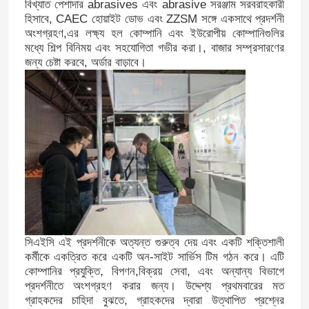
বিখ্যাত পেশাদার abrasives এবং abrasive সরঞ্জাম সরবরাহকারী
হিসাবে, CAEC হোয়াইট ডোভ এবং ZZSM সঙ্গে একসাথে প্রদর্শনী
অংশগ্রহণ,এর লক্ষ্য হল কোম্পানি এবং ইউরোপীয় কোম্পানিগুলির
মধ্যে শিল্প বিনিময় এবং সহযোগিতা গভীর করা।, বাজার সম্প্রসারণের
জন্য চেষ্টা করবে, অর্ডার বাড়াবে।
সিএইসি এই প্রদর্শনীকে অত্যন্ত গুরুত্ব দেয় এবং একটি শক্তিশালী
কর্মীকে একত্রিত করে একটি অন-সাইট সার্ভিস টিম গঠন করে। এটি
কোম্পানির প্রযুক্তি, বিপণন,বিক্রয় সেবা, এবং অন্যান্য বিভাগে
প্রদর্শনীতে অংশগ্রহণ করার জন্য। উদ্দেশ্য প্রথমবারের মত
গ্রাহকদের চাহিদা বুঝতে, গ্রাহকদের দ্বারা উত্থাপিত প্রশ্নের