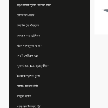
বন্ধন ঘষিয়া তুলিয়া ফেলিতে সক্ষম
রোলার বল লেয়ার
কার্বাইড টুল সন্নিবেশ
রজন বন্ড অ্যাব্রাসিভস
ধাতব বন্ধনযুক্ত আবরণ
লেয়ারিং পরিমাপ যন্ত্র
গ্লাসাইজড বন্ডড অ্যাব্রাসিভস
ইলেক্ট্রোপ্লেটেড টুলস
বেয়ারিং রিপ্লে পার্টস
ডায়মন্ড স্লারি
একক স্ফটিকযুক্ত হীরা