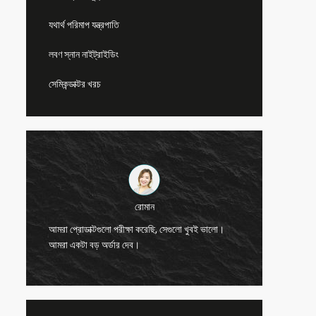
যথার্থ পরিমাপ যন্ত্রপাতি
লবণ স্নান নাইট্রাইডিং
সেমিকন্ডাক্টর খরচ
রোমান
গুণমান খ
আমরা প্রোডাক্টগুলো পরীক্ষা করেছি, সেগুলো খুবই ভালো।
করি আমরা
আমরা একটা বড় অর্ডার দেব।
ব্যবসায় 